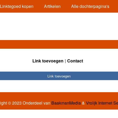
Linktegoed kopen
Artikelen
Alle dochterpagina's
Link toevoegen
Contact
Link toevoegen
ight © 2023 Onderdeel van
BaakmanMedia
&
Vrolijk Internet S