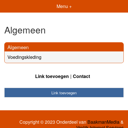
Menu +
Algemeen
Algemeen
Voedingskleding
Link toevoegen
Contact
Link toevoegen
Copyright © 2023 Onderdeel van
BaakmanMedia
&
Vrolijk Internet Services